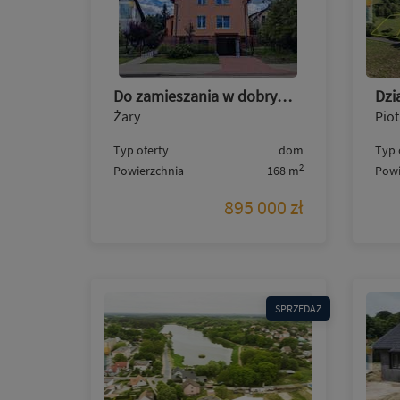
Do zamieszania w dobrym stanie Żary ul. Śląska
Żary
Pio
Typ oferty
dom
Typ 
2
Powierzchnia
168 m
Powi
895 000 zł
SPRZEDAŻ