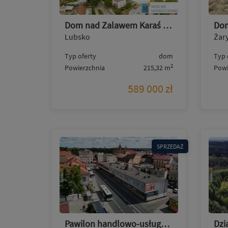
Dom nad Zalawem Karaś ul.Słowackiego Lubsko
Lubsko
Żar
Typ oferty
dom
Typ 
2
Powierzchnia
215,32 m
Powi
589 000 zł
SPRZEDAŻ
Pawilon handlowo-usługowy, Ułańska, dwa poziomy