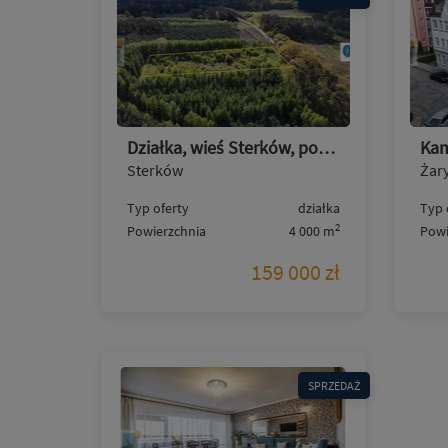
Działka, wieś Sterków, pod zabudowę 40ar, asfalt
Sterków
Żar
Typ oferty
działka
Typ 
2
Powierzchnia
4 000 m
Powi
159 000 zł
SPRZEDAŻ