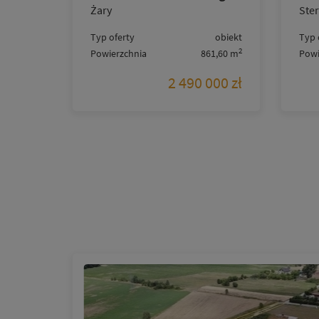
Żary
Ste
Typ oferty
obiekt
Typ 
2
Powierzchnia
861,60 m
Powi
2 490 000 zł