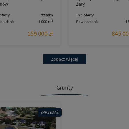
rków
Żary
oferty
działka
Typ oferty
2
erzchnia
4 000 m
Powierzchnia
1
159 000 zł
845 00
Zobacz więcej
Grunty
SPRZEDAŻ