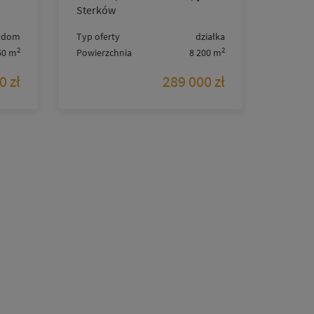
Sterków
dom
Typ oferty
działka
2
2
60 m
Powierzchnia
8 200 m
0 zł
289 000 zł