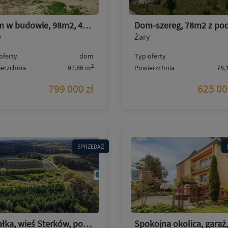
Dom w budowie, 98m2, 4pokoje, poddasze, 5ar, Osadnicza
y
Żary
oferty
dom
Typ oferty
2
erzchnia
97,86 m
Powierzchnia
78,
799 000 zł
625 00
SPRZEDAŻ
Działka, wieś Sterków, pod zabudowę 40ar, asfalt