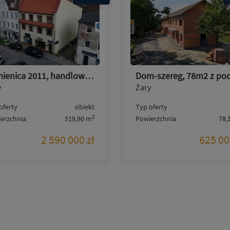
Kamienica 2011, handlowo-biurowo-mieszkalna, centrum
y
Żary
oferty
obiekt
Typ oferty
2
erzchnia
519,90 m
Powierzchnia
78,
2 590 000 zł
625 00