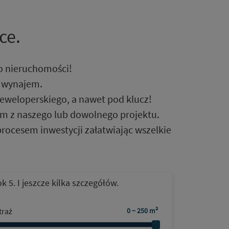
ce.
ro nieruchomości!
, wynajem.
deweloperskiego, a nawet pod klucz!
em z naszego lub dowolnego projektu.
ocesem inwestycji załatwiając wszelkie
k 5. I jeszcze kilka szczegółów.
traż