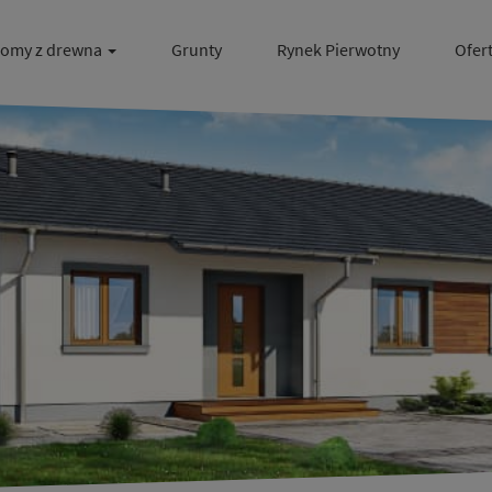
omy z drewna
Grunty
Rynek Pierwotny
Ofer
ty
res nieruchomości
e!
!
go ...