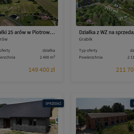
Działki 25 arów w Piotrowie k. Przewozu wydane WZ
trów
Grabik
oferty
działka
Typ oferty
dz
2
erzchnia
2 490 m
Powierzchnia
2 1
149 400 zł
211 70
SPRZEDAŻ