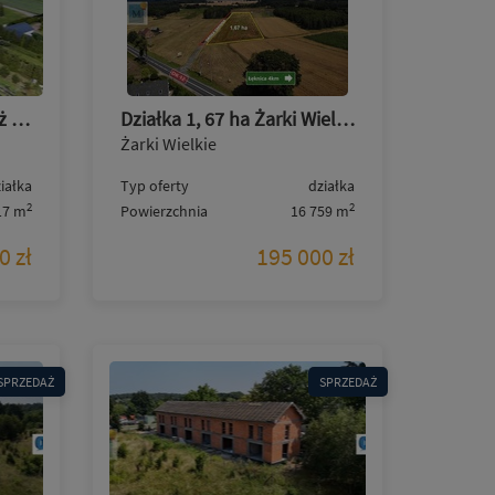
Działka z WZ na sprzedaż w Grabiku
Działka 1, 67 ha Żarki Wielkie, Nowe Czaple
Żarki Wielkie
iałka
Typ oferty
działka
2
2
17 m
Powierzchnia
16 759 m
0 zł
195 000 zł
SPRZEDAŻ
SPRZEDAŻ