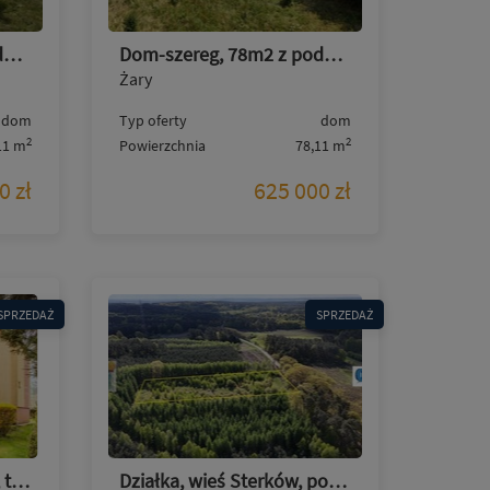
Dom-szereg, 78m2 z poddaszem, 4pokoje, Brata Alberta
Dom-szereg, 78m2 z poddaszem, 4pokoje, Brata Alberta
Żary
dom
Typ oferty
dom
2
2
11 m
Powierzchnia
78,11 m
0 zł
625 000 zł
SPRZEDAŻ
SPRZEDAŻ
Spokojna okolica, garaż, taras, piękny ogród- Żary
Działka, wieś Sterków, pod zabudowę 82ary, asfalt