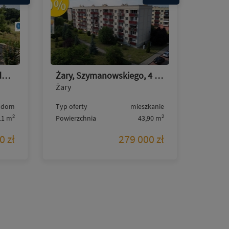
Dom-szereg, 78m2 z poddaszem, 4pokoje, Brata Alberta
Żary, Szymanowskiego, 4 piętro, 2pokoje, po remoncie
Żary
dom
Typ oferty
mieszkanie
2
2
11 m
Powierzchnia
43,90 m
0 zł
279 000 zł