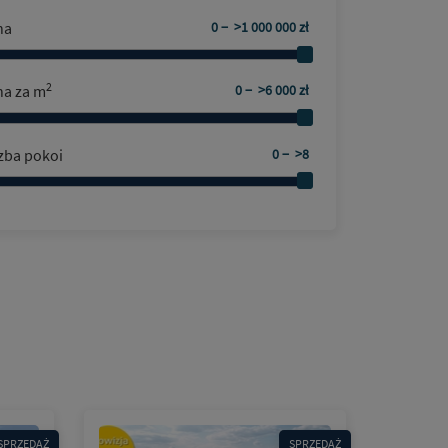
na
2
na za m
zba pokoi
SPRZEDAŻ
SPRZEDAŻ