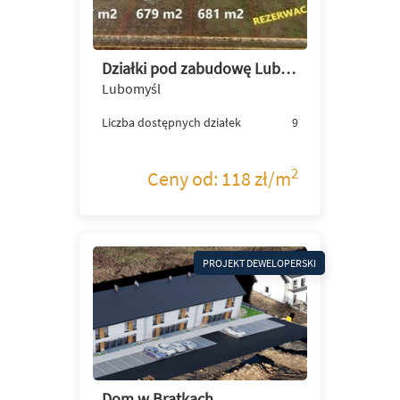
Działki pod zabudowę Lubomyśl przy granicy Żar
Lubomyśl
Liczba dostępnych działek
9
2
Ceny od: 118 zł/m
PROJEKT DEWELOPERSKI
Dom w Bratkach