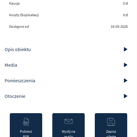
Kaucja
0 zł
Koszty Eksploatacji
0 zł
Dostępne od
16-05-2026
Opis obiektu
Media
Pomieszczenia
Otoczenie
Pobierz
Wyslij na
Zapisz
PDF
maila
oferte