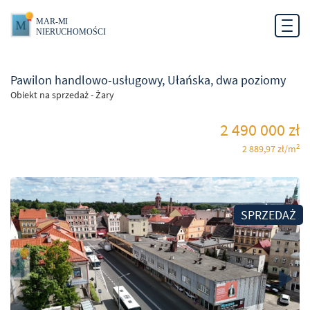
Toggl
0
navig
Pawilon handlowo-usługowy, Ułańska, dwa poziomy
Obiekt na sprzedaż - Żary
2 490 000 zł
2
2 889,97 zł/m
SPRZEDAŻ