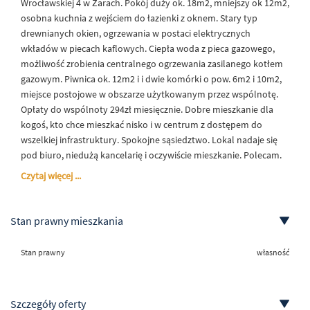
Wrocławskiej 4 w Żarach. Pokój duży ok. 18m2, mniejszy ok 12m2,
osobna kuchnia z wejściem do łazienki z oknem. Stary typ
drewnianych okien, ogrzewania w postaci elektrycznych
wkładów w piecach kaflowych. Ciepła woda z pieca gazowego,
możliwość zrobienia centralnego ogrzewania zasilanego kotłem
gazowym. Piwnica ok. 12m2 i i dwie komórki o pow. 6m2 i 10m2,
miejsce postojowe w obszarze użytkowanym przez wspólnotę.
Opłaty do wspólnoty 294zł miesięcznie. Dobre mieszkanie dla
kogoś, kto chce mieszkać nisko i w centrum z dostępem do
wszelkiej infrastruktury. Spokojne sąsiedztwo. Lokal nadaje się
pod biuro, niedużą kancelarię i oczywiście mieszkanie. Polecam.
Czytaj więcej ...
Stan prawny mieszkania
Stan prawny
własność
Szczegóły oferty