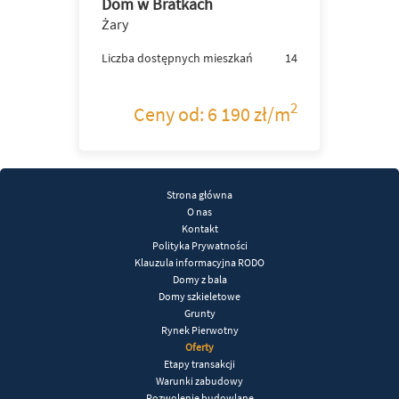
Dom w Bratkach
Żary
Liczba dostępnych mieszkań
14
2
Ceny od: 6 190 zł/m
Strona główna
O nas
Kontakt
Polityka Prywatności
Klauzula informacyjna RODO
Domy z bala
Domy szkieletowe
Grunty
Rynek Pierwotny
Oferty
Etapy transakcji
Warunki zabudowy
Pozwolenie budowlane