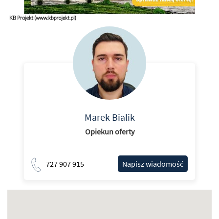
Marek Bialik
Opiekun oferty
727 907 915
Napisz wiadomość