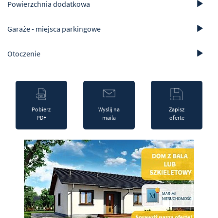
Powierzchnia dodatkowa
Garaże - miejsca parkingowe
Otoczenie
Pobierz
Wyslij na
Zapisz
PDF
maila
oferte