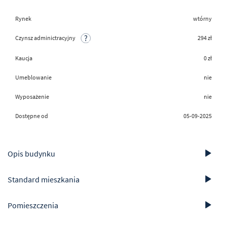
Rynek
wtórny
Czynsz adminictracyjny
294 zł
Kaucja
0 zł
Umeblowanie
nie
Wyposażenie
nie
Dostępne od
05-09-2025
Opis budynku
Standard mieszkania
Pomieszczenia