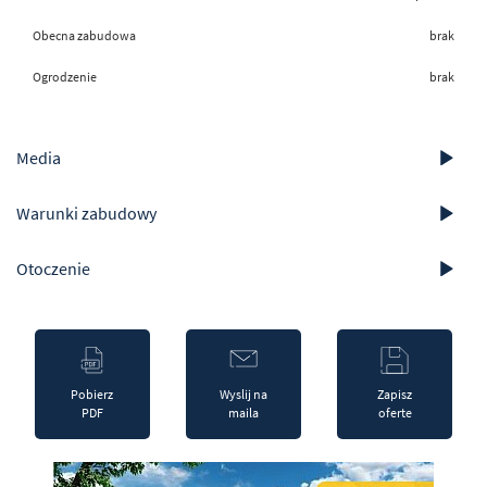
Obecna zabudowa
brak
Ogrodzenie
brak
Media
Warunki zabudowy
Otoczenie
Pobierz
Wyslij na
Zapisz
PDF
maila
oferte