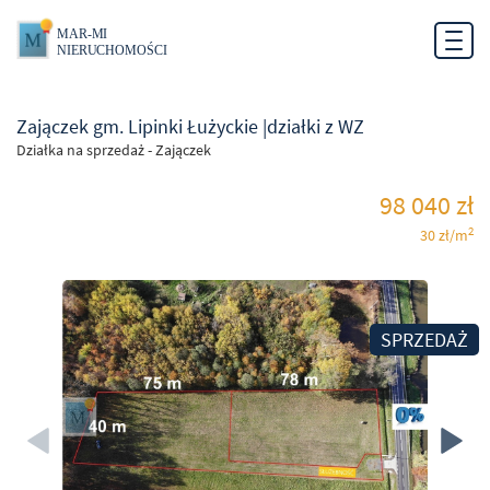
Toggl
0
navig
Zajączek gm. Lipinki Łużyckie |działki z WZ
Działka na sprzedaż - Zajączek
98 040 zł
2
30 zł/m
SPRZEDAŻ