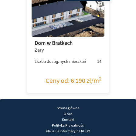
Dom w Bratkach
Żary
Liczba dostępnych mieszkań
14
2
Ceny od: 6 190 zł/m
Strona główna
O nas
Kontakt
Polityka Prywatności
Klauzula informacyjna RODO